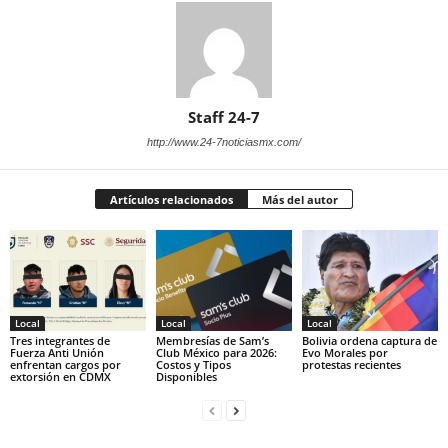
Staff 24-7
http://www.24-7noticiasmx.com/
Artículos relacionados
Más del autor
Local
Local
Local
Tres integrantes de
Membresías de Sam’s
Bolivia ordena captura de
Fuerza Anti Unión
Club México para 2026:
Evo Morales por
enfrentan cargos por
Costos y Tipos
protestas recientes
extorsión en CDMX
Disponibles