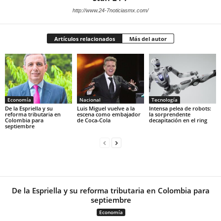
http://www.24-7noticiasmx.com/
Artículos relacionados
Más del autor
Economía
Nacional
Tecnología
De la Espriella y su
Luis Miguel vuelve a la
Intensa pelea de robots:
reforma tributaria en
escena como embajador
la sorprendente
Colombia para
de Coca-Cola
decapitación en el ring
septiembre
De la Espriella y su reforma tributaria en Colombia para
septiembre
Economía