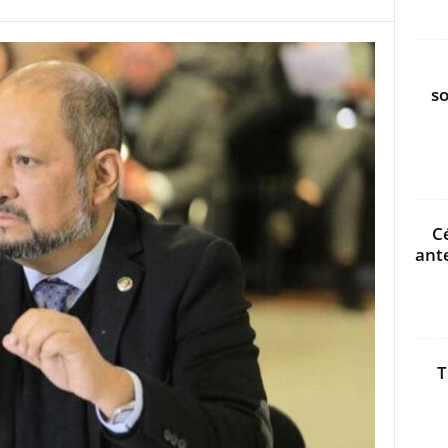
s
C
ant
T