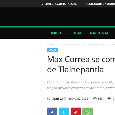
VIERNES, AGOSTO 7, 2026
REGISTRARSE / UNIR
2
INICIO
LOCAL
NACIONAL
4
/
Inicio
Local
Max Correa se compromete con las 
7
LOCAL
N
Max Correa se co
o
t
de Tlalnepantla
i
c
i
El candidato de Morena a la diputación local po
a
tengan mayores garantías de bienestar, equida
s
Por
Staff 24-7
-
mayo 22, 2021
842
0