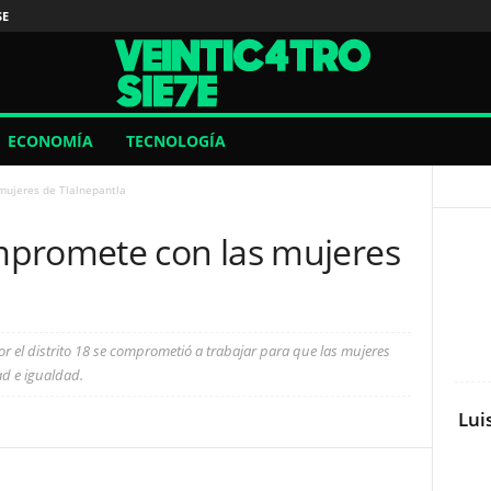
SE
ECONOMÍA
TECNOLOGÍA
mujeres de Tlalnepantla
mpromete con las mujeres
r el distrito 18 se comprometió a trabajar para que las mujeres
d e igualdad.
Lui