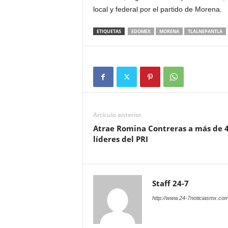
local y federal por el partido de Morena.
ETIQUETAS
EDOMEX
MORENA
TLALNEPANTLA
Artículo anterior
Atrae Romina Contreras a más de 
líderes del PRI
Staff 24-7
http://www.24-7noticiasmx.com