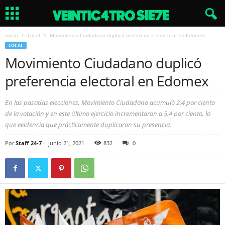
Inicio
Local
Movimiento Ciudadano duplicó preferencia electoral en Edomex
LOCAL
Movimiento Ciudadano duplicó
preferencia electoral en Edomex
En las pasadas elecciones, Movimiento Ciudadano acumuló 2.4 por ciento
de la votación y en este último ejercicio incrementaron a 5.4 por ciento, lo
que evidencia que prácticamente duplicaron su presencia.
Por
Staff 24-7
-
junio 21, 2021
832
0