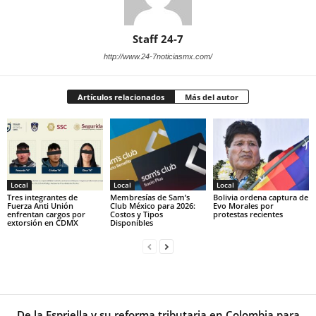
Staff 24-7
http://www.24-7noticiasmx.com/
Artículos relacionados
Más del autor
Local
Local
Local
Tres integrantes de
Membresías de Sam’s
Bolivia ordena captura de
Fuerza Anti Unión
Club México para 2026:
Evo Morales por
enfrentan cargos por
Costos y Tipos
protestas recientes
extorsión en CDMX
Disponibles
De la Espriella y su reforma tributaria en Colombia para