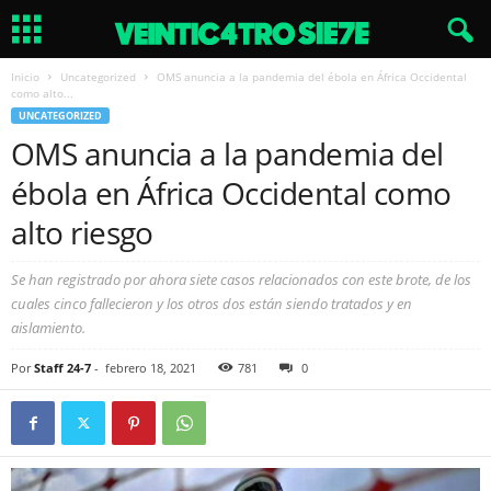
Inicio
Uncategorized
OMS anuncia a la pandemia del ébola en África Occidental
como alto...
UNCATEGORIZED
OMS anuncia a la pandemia del
ébola en África Occidental como
alto riesgo
Se han registrado por ahora siete casos relacionados con este brote, de los
cuales cinco fallecieron y los otros dos están siendo tratados y en
aislamiento.
Por
Staff 24-7
-
febrero 18, 2021
781
0