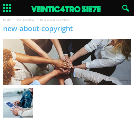
Inicio
Our Benefits
new-about-copyright
new-about-copyright