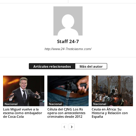
Staff 24-7
http://www.24-7noticiasmx.com/
Artículos relacionados
Más del autor
Nacional
Nacional
Nacional
Luis Miguel vuelve a la
Célula del CJNG Los Rs
Ceuta en África: Su
escena como embajador
opera con antecedentes
Historia y Relación con
de Coca-Cola
criminales desde 2012
España