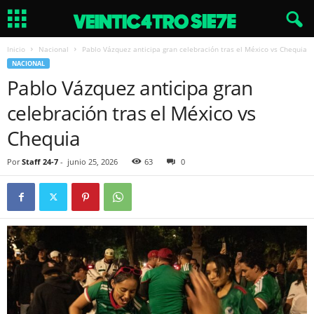
Inicio
Nacional
Pablo Vázquez anticipa gran celebración tras el México vs Chequia
NACIONAL
Pablo Vázquez anticipa gran
celebración tras el México vs
Chequia
Por
Staff 24-7
-
junio 25, 2026
63
0