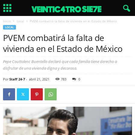
Inicio
Local
PVEM combatirá la falta de vivienda en el Estado de México
LOCAL
PVEM combatirá la falta de
vivienda en el Estado de México
Pepe Couttolenc Buentello declaró que cada familia tiene derecho a
disfrutar de una vivienda digna y decorosa.
Por
Staff 24-7
-
abril 21, 2021
783
0