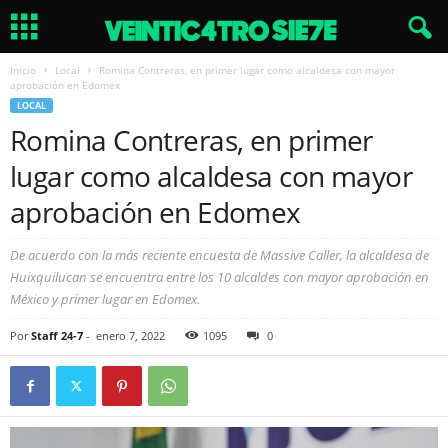
Inicio
Local
Romina Contreras, en primer lugar como alcaldesa con mayor
aprobación en Edomex
LOCAL
Romina Contreras, en primer
lugar como alcaldesa con mayor
aprobación en Edomex
De acuerdo con la más reciente encuesta de Massive Caller, la alcaldesa de
Huixquilucan se encuentra entre los 10 alcaldes con mayor aprobación en
México y primer lugar en Edomex.
Por
Staff 24-7
-
enero 7, 2022
1095
0