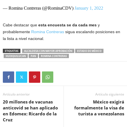
— Romina Contreras (@RominaCDV)
January 1, 2022
Cabe destacar que
esta encuesta se da cada mes
y
probablemente
Romina Contreras
sigua escalando posiciones en
la lista a nivel nacional.
ETIQUETAS
ALCALDESA CON MAYOR APROBACIÓN
ESTADO DE MÉXICO
HUIXQUILUCAN
PAN
ROMINA CONTRERAS
Artículo anterior
Artículo siguiente
20 millones de vacunas
México exigirá
anticovid se han aplicado
formalmente la visa de
en Edomex: Ricardo de la
turista a venezolanos
Cruz