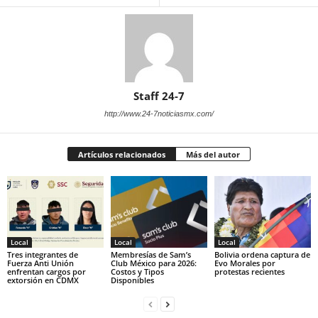
Staff 24-7
http://www.24-7noticiasmx.com/
Artículos relacionados
Más del autor
Local
Local
Local
Tres integrantes de
Membresías de Sam’s
Bolivia ordena captura de
Fuerza Anti Unión
Club México para 2026:
Evo Morales por
enfrentan cargos por
Costos y Tipos
protestas recientes
extorsión en CDMX
Disponibles