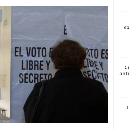
s
C
ant
T