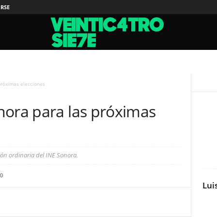
IRSE
próximas elecciones
nora para las próximas
ión ordinaria del INE Sonora.
0
Lui