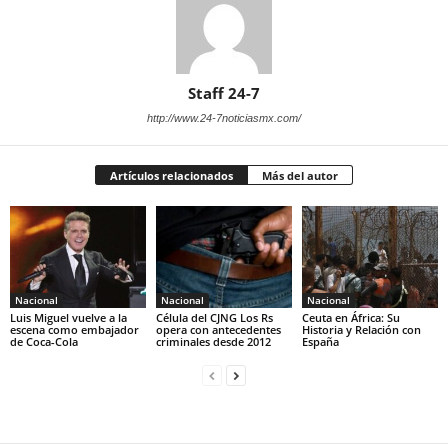
Staff 24-7
http://www.24-7noticiasmx.com/
Artículos relacionados
Más del autor
Nacional
Nacional
Nacional
Luis Miguel vuelve a la
Célula del CJNG Los Rs
Ceuta en África: Su
escena como embajador
opera con antecedentes
Historia y Relación con
de Coca-Cola
criminales desde 2012
España