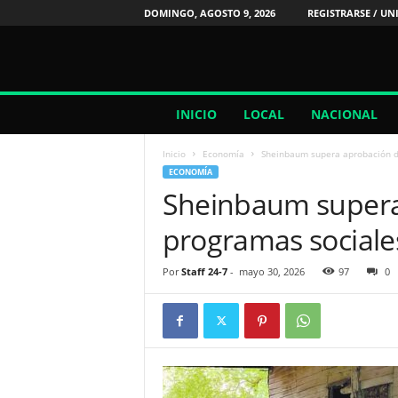
DOMINGO, AGOSTO 9, 2026
REGISTRARSE / UN
2
INICIO
LOCAL
NACIONAL
4
/
Inicio
Economía
Sheinbaum supera aprobación d
7
ECONOMÍA
N
Sheinbaum supera
o
t
programas sociale
i
c
i
Por
Staff 24-7
-
mayo 30, 2026
97
0
a
s