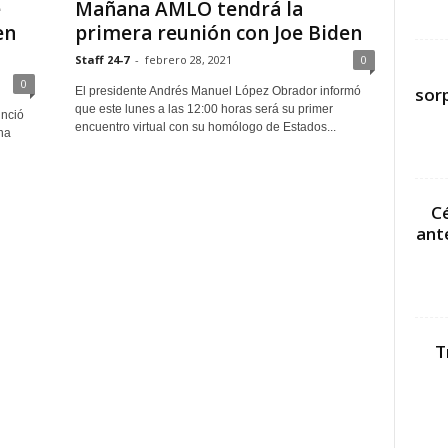
e
Mañana AMLO tendrá la
en
primera reunión con Joe Biden
Staff 24-7
-
febrero 28, 2021
0
0
sor
El presidente Andrés Manuel López Obrador informó
que este lunes a las 12:00 horas será su primer
nció
encuentro virtual con su homólogo de Estados...
na
Cé
ant
T