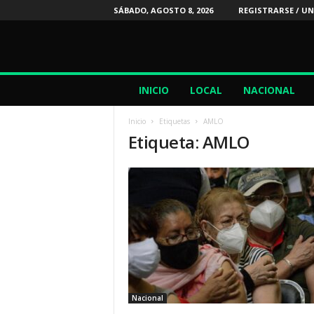
SÁBADO, AGOSTO 8, 2026
REGISTRARSE / UN
2
INICIO
LOCAL
NACIONAL
4
/
Inicio
Etiquetas
AMLO
7
Etiqueta: AMLO
N
o
t
i
c
i
a
s
Nacional