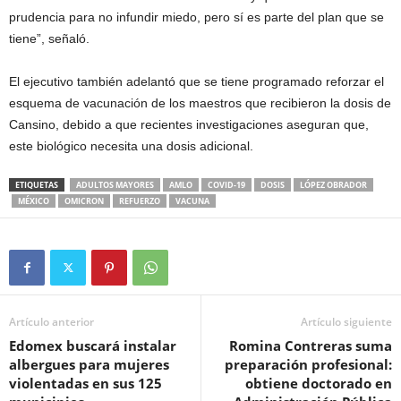
prudencia para no infundir miedo, pero sí es parte del plan que se
tiene”, señaló.
El ejecutivo también adelantó que se tiene programado reforzar el
esquema de vacunación de los maestros que recibieron la dosis de
Cansino, debido a que recientes investigaciones aseguran que,
este biológico necesita una dosis adicional.
ETIQUETAS
ADULTOS MAYORES
AMLO
COVID-19
DOSIS
LÓPEZ OBRADOR
MÉXICO
OMICRON
REFUERZO
VACUNA
Artículo anterior
Artículo siguiente
Edomex buscará instalar
Romina Contreras suma
albergues para mujeres
preparación profesional:
violentadas en sus 125
obtiene doctorado en