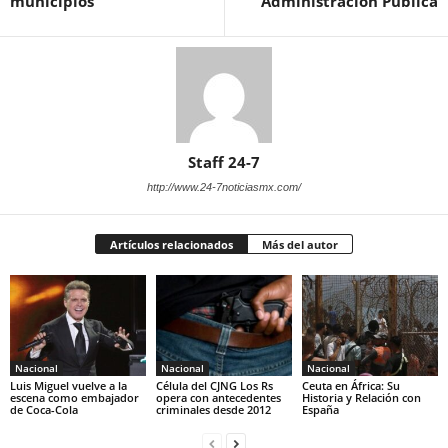
municipios
Administración Pública
Staff 24-7
http://www.24-7noticiasmx.com/
Artículos relacionados
Más del autor
Nacional
Nacional
Nacional
Luis Miguel vuelve a la
Célula del CJNG Los Rs
Ceuta en África: Su
escena como embajador
opera con antecedentes
Historia y Relación con
de Coca-Cola
criminales desde 2012
España