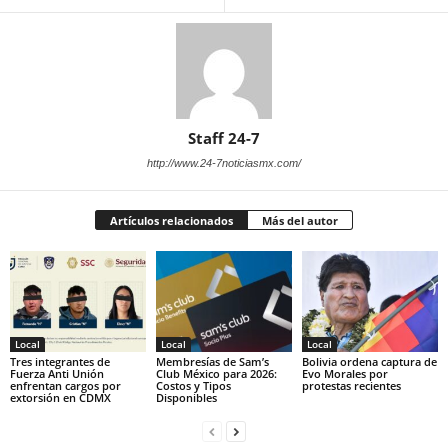
Staff 24-7
http://www.24-7noticiasmx.com/
Artículos relacionados
Más del autor
Local
Local
Local
Tres integrantes de
Membresías de Sam’s
Bolivia ordena captura de
Fuerza Anti Unión
Club México para 2026:
Evo Morales por
enfrentan cargos por
Costos y Tipos
protestas recientes
extorsión en CDMX
Disponibles