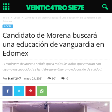
Inicio
Local
Candidato de Morena buscará una educación de vanguardia en
Edomex
LOCAL
Candidato de Morena buscará
una educación de vanguardia en
Edomex
El aspirante de Morena señaló que a todos los niños que cuentan con
alguna discapacidad se les debe garantizar una educación de calidad.
Por
Staff 24-7
-
mayo 21, 2021
901
0