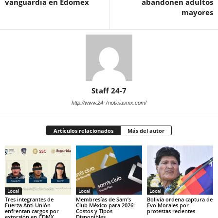
vanguardia en Edomex
abandonen adultos
mayores
Staff 24-7
http://www.24-7noticiasmx.com/
Artículos relacionados
Más del autor
Local
Local
Local
Tres integrantes de
Membresías de Sam’s
Bolivia ordena captura de
Fuerza Anti Unión
Club México para 2026:
Evo Morales por
enfrentan cargos por
Costos y Tipos
protestas recientes
extorsión en CDMX
Disponibles