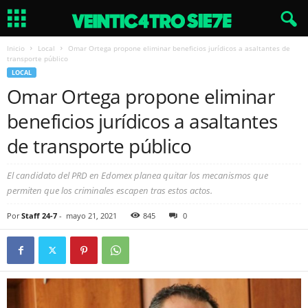
Inicio
Local
Omar Ortega propone eliminar beneficios jurídicos a asaltantes de
transporte público
LOCAL
Omar Ortega propone eliminar
beneficios jurídicos a asaltantes
de transporte público
El candidato del PRD en Edomex planea quitar los mecanismos que
permiten que los criminales escapen tras estos actos.
Por
Staff 24-7
-
mayo 21, 2021
845
0