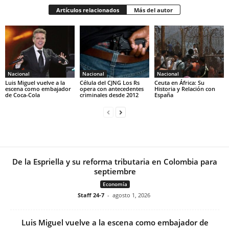
Artículos relacionados
Más del autor
Nacional
Nacional
Nacional
Luis Miguel vuelve a la
Célula del CJNG Los Rs
Ceuta en África: Su
escena como embajador
opera con antecedentes
Historia y Relación con
de Coca-Cola
criminales desde 2012
España
De la Espriella y su reforma tributaria en Colombia para
septiembre
Economía
Staff 24-7
-
agosto 1, 2026
Luis Miguel vuelve a la escena como embajador de