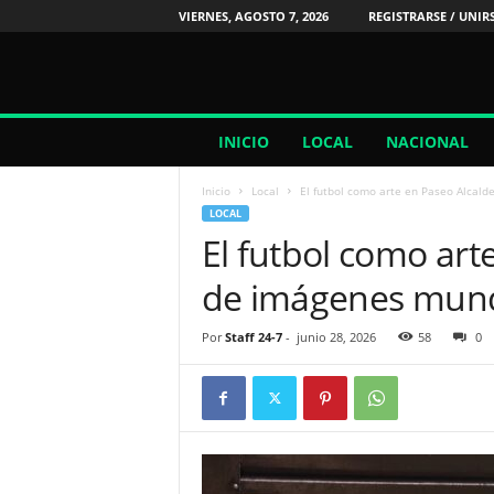
VIERNES, AGOSTO 7, 2026
REGISTRARSE / UNIR
2
INICIO
LOCAL
NACIONAL
4
/
Inicio
Local
El futbol como arte en Paseo Alcald
7
LOCAL
N
El futbol como art
o
t
de imágenes mundi
i
c
i
Por
Staff 24-7
-
junio 28, 2026
58
0
a
s