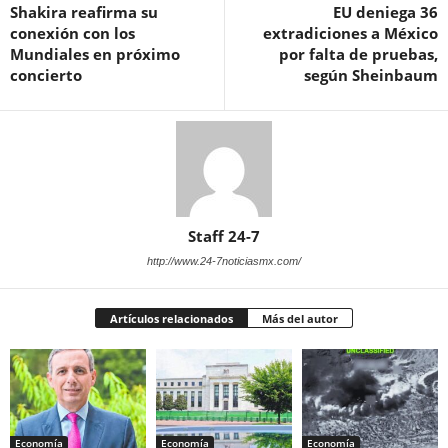
Shakira reafirma su
EU deniega 36
conexión con los
extradiciones a México
Mundiales en próximo
por falta de pruebas,
concierto
según Sheinbaum
Staff 24-7
http://www.24-7noticiasmx.com/
Artículos relacionados
Más del autor
Economía
Economía
Economía