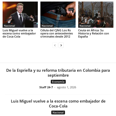
Nacional
Nacional
Nacional
Luis Miguel vuelve a la
Célula del CJNG Los Rs
Ceuta en África: Su
escena como embajador
opera con antecedentes
Historia y Relación con
de Coca-Cola
criminales desde 2012
España
De la Espriella y su reforma tributaria en Colombia para
septiembre
Economía
Staff 24-7
-
agosto 1, 2026
Luis Miguel vuelve a la escena como embajador de
Coca-Cola
Nacional