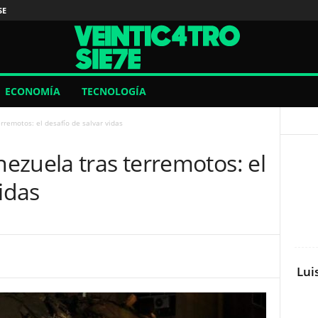
SE
ECONOMÍA
TECNOLOGÍA
remotos: el desafío de salvar vidas
ezuela tras terremotos: el
idas
Lui