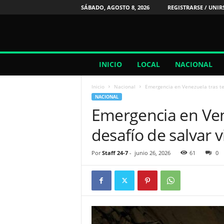
SÁBADO, AGOSTO 8, 2026
REGISTRARSE / UNIR
2
INICIO
LOCAL
NACIONAL
4
/
Inicio
Nacional
Emergencia en Venezuela tras ter
7
NACIONAL
N
Emergencia en Ven
o
t
desafío de salvar v
i
c
i
Por
Staff 24-7
-
junio 26, 2026
61
0
a
s