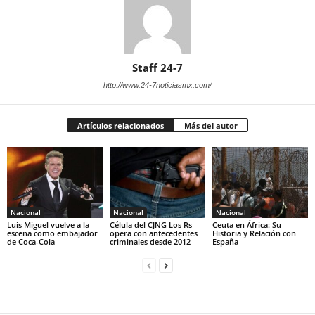
Staff 24-7
http://www.24-7noticiasmx.com/
Artículos relacionados
Más del autor
Nacional
Nacional
Nacional
Luis Miguel vuelve a la
Célula del CJNG Los Rs
Ceuta en África: Su
escena como embajador
opera con antecedentes
Historia y Relación con
de Coca-Cola
criminales desde 2012
España