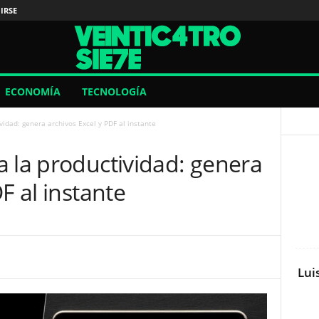
IRSE
ECONOMÍA
TECNOLOGÍA
vidad: genera archivos Excel y PDF al instante
 la productividad: genera
F al instante
Lui