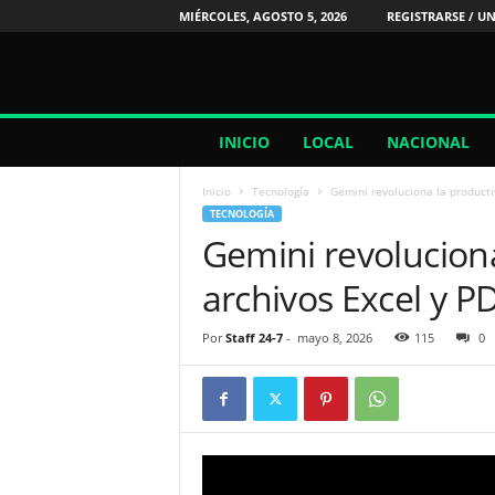
MIÉRCOLES, AGOSTO 5, 2026
REGISTRARSE / UN
2
INICIO
LOCAL
NACIONAL
4
/
Inicio
Tecnología
Gemini revoluciona la producti
7
TECNOLOGÍA
N
Gemini revoluciona
o
t
archivos Excel y PD
i
c
i
Por
Staff 24-7
-
mayo 8, 2026
115
0
a
s