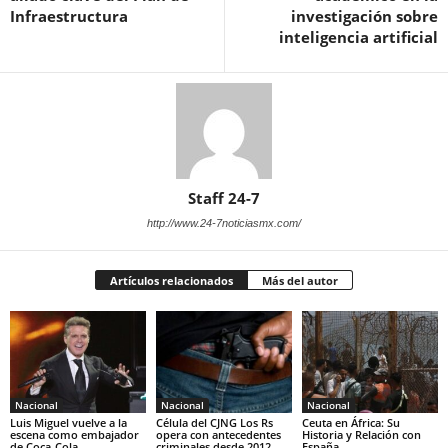
Infraestructura
investigación sobre
inteligencia artificial
Staff 24-7
http://www.24-7noticiasmx.com/
Artículos relacionados
Más del autor
Nacional
Nacional
Nacional
Luis Miguel vuelve a la
Célula del CJNG Los Rs
Ceuta en África: Su
escena como embajador
opera con antecedentes
Historia y Relación con
de Coca-Cola
criminales desde 2012
España