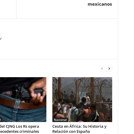
mexicanos
/
l
Nacional
del CJNG Los Rs opera
Ceuta en África: Su Historia y
ecedentes criminales
Relación con España