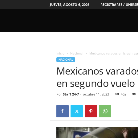
JUEVES, AGOSTO 6, 2026
REGISTRARSE / UNIRSE
2
4
/
Inicio
Nacional
Mexicanos varados en Israel reg
7
NACIONAL
N
Mexicanos varados
o
t
en segundo vuelo
i
c
i
Por
Staff 24-7
-
octubre 11, 2023
462
a
s