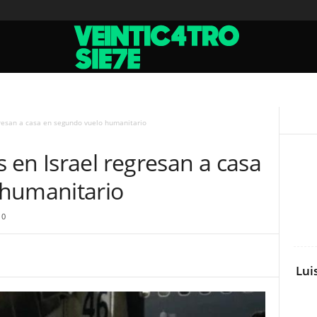
resan a casa en segundo vuelo humanitario
 en Israel regresan a casa
 humanitario
0
Lui