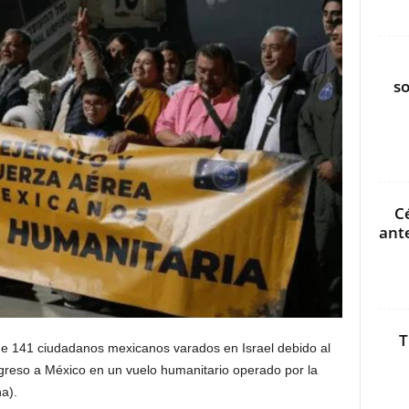
s
C
ant
T
que 141 ciudadanos mexicanos varados en Israel debido al
regreso a México en un vuelo humanitario operado por la
a).