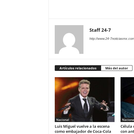
Staff 24-7
http://www.24-7noticiasmx.com
Artículos relacionados
Más del autor
Nacional
Naciona
Luis Miguel vuelve a la escena
Célula 
como embajador de Coca-Cola
con ant