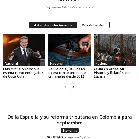
http://www.24-7noticiasmx.com/
Artículos relacionados
Más del autor
Nacional
Nacional
Nacional
Luis Miguel vuelve a la
Célula del CJNG Los Rs
Ceuta en África: Su
escena como embajador
opera con antecedentes
Historia y Relación con
de Coca-Cola
criminales desde 2012
España
De la Espriella y su reforma tributaria en Colombia para
septiembre
Economía
Staff 24-7
-
agosto 1, 2026