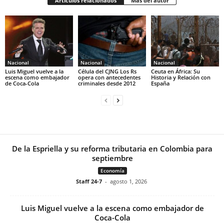
Artículos relacionados
Más del autor
Nacional
Nacional
Nacional
Luis Miguel vuelve a la
Célula del CJNG Los Rs
Ceuta en África: Su
escena como embajador
opera con antecedentes
Historia y Relación con
de Coca-Cola
criminales desde 2012
España
De la Espriella y su reforma tributaria en Colombia para
septiembre
Economía
Staff 24-7
-
agosto 1, 2026
Luis Miguel vuelve a la escena como embajador de
Coca-Cola