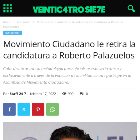
Inicio
Nacional
Movimiento Ciudadano le retira la candidatura a Roberto
Palazuelos
NACIONAL
Movimiento Ciudadano le retira la
candidatura a Roberto Palazuelos
Cabe destacar que la metodología para oficializar esto sería única y
exclusivamente a través de la votación de la militancia que participe en la
Asamblea de Movimiento Ciudadano.
Por
Staff 24-7
-
febrero 17, 2022
909
0