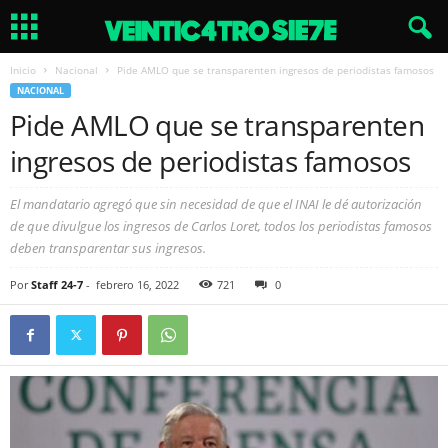
Inicio
Nacional
Pide AMLO que se transparenten ingresos de periodistas famosos
NACIONAL
Pide AMLO que se transparenten
ingresos de periodistas famosos
El mandatario agregó que sin necesidad de que el INAI le dé autorización
de que divulgue los ingresos de Carlos Loret, todos los periodistas famosos
deben transparentar sus ingresos.
Por
Staff 24-7
-
febrero 16, 2022
721
0