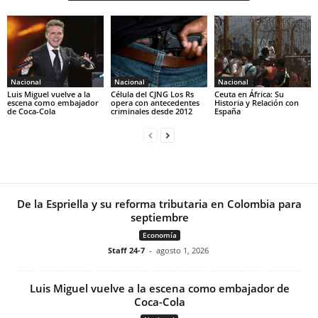
Nacional
Nacional
Nacional
Luis Miguel vuelve a la
Célula del CJNG Los Rs
Ceuta en África: Su
escena como embajador
opera con antecedentes
Historia y Relación con
de Coca-Cola
criminales desde 2012
España
De la Espriella y su reforma tributaria en Colombia para
septiembre
Economía
Staff 24-7
-
agosto 1, 2026
Luis Miguel vuelve a la escena como embajador de
Coca-Cola