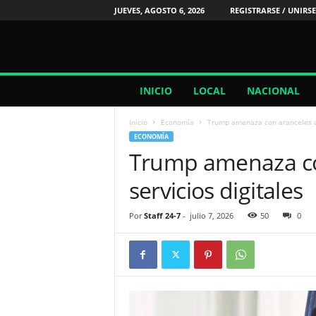
JUEVES, AGOSTO 6, 2026
REGISTRARSE / UNIRSE
2
INICIO
LOCAL
NACIONAL
4
/
Inicio
Economía
Trump amenaza con aranceles a 
7
ECONOMÍA
N
Trump amenaza co
o
t
servicios digitales
i
c
i
Por
Staff 24-7
-
julio 7, 2026
50
0
a
s