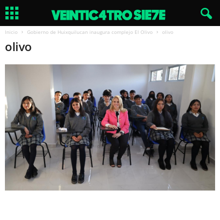
Inicio
Gobierno de Huixquilucan inaugura complejo El Olivo
olivo
olivo