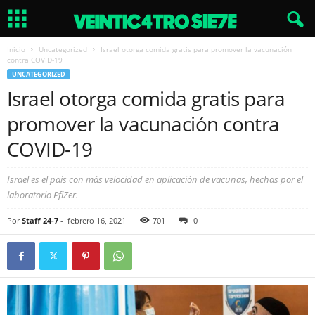
Inicio
Uncategorized
Israel otorga comida gratis para promover la vacunación
contra COVID-19
UNCATEGORIZED
Israel otorga comida gratis para
promover la vacunación contra
COVID-19
Israel es el país con más velocidad en aplicación de vacunas, hechas por el
laboratorio PfiZer.
Por
Staff 24-7
-
febrero 16, 2021
701
0